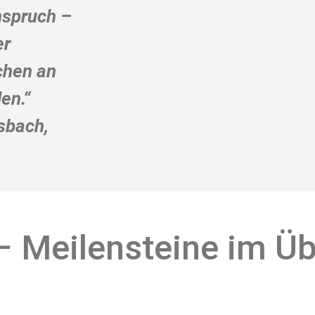
nspruch –
er
chen an
en.“
sbach,
 Meilensteine im Üb